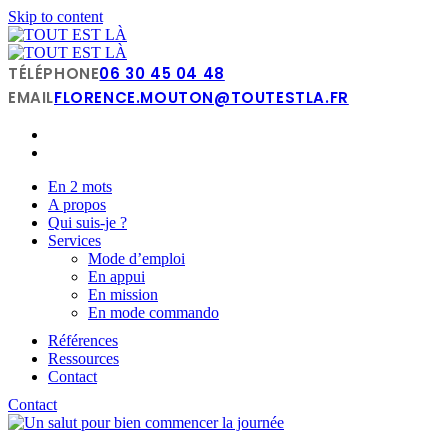
Skip to content
TÉLÉPHONE
06 30 45 04 48
EMAIL
FLORENCE.MOUTON@TOUTESTLA.FR
En 2 mots
A propos
Qui suis-je ?
Services
Mode d’emploi
En appui
En mission
En mode commando
Références
Ressources
Contact
Contact