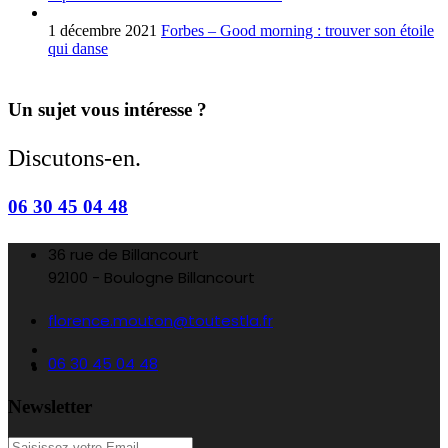
1 décembre 2021
Forbes – Good morning : trouver son étoile
qui danse
Un sujet vous intéresse ?
Discutons-en.
06 30 45 04 48
36 rue de Billancourt
92100 - Boulogne Billancourt
florence.mouton@toutestla.fr
06 30 45 04 48
Newsletter